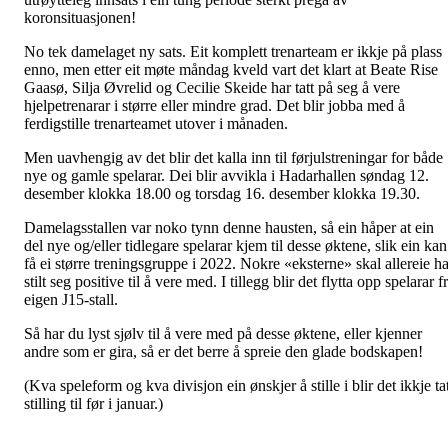
koronsituasjonen!
No tek damelaget ny sats. Eit komplett trenarteam er ikkje på plass
enno, men etter eit møte måndag kveld vart det klart at Beate Rise
Gaasø, Silja Øvrelid og Cecilie Skeide har tatt på seg å vere
hjelpetrenarar i større eller mindre grad. Det blir jobba med å
ferdigstille trenarteamet utover i månaden.
Men uavhengig av det blir det kalla inn til førjulstreningar for både
nye og gamle spelarar. Dei blir avvikla i Hadarhallen søndag 12.
desember klokka 18.00 og torsdag 16. desember klokka 19.30.
Damelagsstallen var noko tynn denne hausten, så ein håper at ein
del nye og/eller tidlegare spelarar kjem til desse øktene, slik ein kan
få ei større treningsgruppe i 2022. Nokre «eksterne» skal allereie h
stilt seg positive til å vere med. I tillegg blir det flytta opp spelarar f
eigen J15-stall.
Så har du lyst sjølv til å vere med på desse øktene, eller kjenner
andre som er gira, så er det berre å spreie den glade bodskapen!
(Kva speleform og kva divisjon ein ønskjer å stille i blir det ikkje ta
stilling til før i januar.)