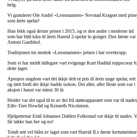
helg.
Vi gratulerer Ole André «Lensmannen» Nevstad Kragset med pris
som årets spelar!
Han fekk også denne prisen i 2015, og er den andre i moderne tid
som har blitt kåra til årets Hareid 2-spelar to gonger. Den første var
Antoni Gardshol.
Tradisjonen tru mottok «Lensmannen» prisen i bar overkropp.
Som vi har meldt tidlegare vart evigunge Kurt Haddal toppscorar f
dette laget.
Apropos ungdom vart det ikkje delt ut pris til årets unge spelar, rett
og slett fordi dei ikkje hadde nokon. Dei aller, aller fleste som var i
aksjon i haust var minst 30 år.
Heider var det også til to av dei frå støtteapparatet som var til stades
Eiliv-Tore Howlid og Kenneth Nicolaisen.
Hjelpetrenar Emil Johannes Dahlen Folkestad var ikkje til stades. V
får takke han her og no!
Totalt sett vel blåst av laget som vart Hareid ILs første kretsmeistrar