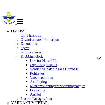
Veksle
navigasjon
OM OSS
Om Hareid IL
Organisasjonsinformasjon
Kontakt oss
Styret
Gruppestyrene
Klubbhandbok
Lov for Hareid IL
Organisasjonsplan
Verdiar og haldningar i Hareid IL
Politiattest
Varslingsrutinar
Antidoping
Medlemskontingent vs treningsavgift
Forsikring
Årshjul
Protokollar og referat
VÅRE AKTIVITETAR