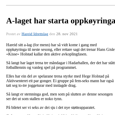
A-laget har starta oppkøyring
Postet av
Hareid Idrettslag
den
28. nov 2021
Hareid sitt a-lag (for menn) har så vidt kome i gang med
oppkøyringa til neste sesong, eller rettare sagt det trenar Hans Gisle
«Kisse» Holstad kallar den aktive avkoplingfasen.
Så langt har laget trena tre måndagar i Hadarhallen, der det har stått
fotballtennis og vanleg spel på programmet.
Elles har ein del av spelarane trena styrke med Hege Holstad på
Aktivsenteret eit par gonger. Ei gruppe på fem-seks mann har også
tatt seg to-tre joggeturar med innlagde drag.
Så langt er stemninga god, men som på slutten av denne sesongen
ser det ut som stallen er noko tynn.
På biletet ser vi seks av dei sju i det nye støtteapparatet.