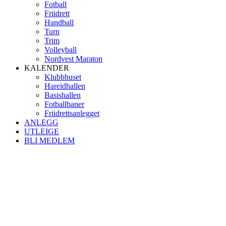
Fotball
Friidrett
Handball
Turn
Trim
Volleyball
Nordvest Maraton
KALENDER
Klubbhuset
Hareidhallen
Basishallen
Fotballbaner
Friidrettsanlegget
ANLEGG
UTLEIGE
BLI MEDLEM