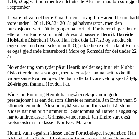
1.18,52 og vart nummer tre i det utsette Ålesund maraton som gjek
i september.
I nyare tid var det berre Einar Orten Trovåg frå Hareid IL som had
vore under 1,20 (1.19,32 i 2018) på halvmaraton, men den
prestasjonen vart slått to gonger på kort tid. For berre eit par timar
etter at Jan Endre kom i mål i Ålesund passerte
Henrik Hareide
Holstad
målstreken i Oslo. Han fekk tida 1.17,23 og smadra sin
eigen pers med over seks minutt. Og ikkje berre det. Tida til Henrik
er også gjeldande kretsrekord i Møre og Romsdal for dei under 22
år.
No er det ting som tyder på at Henrik melder seg inn i ein klubb i
Oslo etter denne sesongen, men vi ønskjer han uansett lykke til
vidare same kva han gjer. Det har i alle fall vore veldig kjekt å følg
20-åringen framma Hovden i år.
Både Jan Endre og Henrik har også ei rekkje andre gode
prestasjonar i år enn dei som allereie er nemnde. Jan Endre vann 5-
kilometeren under Ålesund nyttårsmaraton for snart eit år sidan.
Vidare har han blitt nummer to i Stadionmila på Hareid i august og
har to andreplassar i Grimstadvatnet rundt. Jan Endre vart også
kretsmeister i sin klasse i Nordvest Maraton.
Henrik vann også sin klasse under Fornebuløpet i september. Han
fekk tida 35,34 i den 10 kilometer lange løypa. I tillegg kjem ein