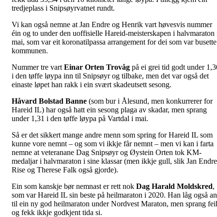
tredjeplass i Snipsøyrvatnet rundt.
Vi kan også nemne at Jan Endre og Henrik vart høvesvis nummer
éin og to under den uoffisielle Hareid-meisterskapen i halvmaraton 
mai, som var eit koronatilpassa arrangement for dei som var busette
kommunen.
Nummer tre vart
Einar Orten Trovåg
på ei grei tid godt under 1,3
i den tøffe løypa inn til Snipsøyr og tilbake, men det var også det
einaste løpet han rakk i ein svært skadeutsett sesong.
Håvard Bolstad Banne
(som bur i Ålesund, men konkurrerer for
Hareid IL) har også hatt ein sesong plaga av skadar, men sprang
under 1,31 i den tøffe løypa på Vartdal i mai.
Så er det sikkert mange andre menn som spring for Hareid IL som
kunne vore nemnt – og som vi ikkje får nemnt – men vi kan i farta
nemne at veteranane Dag Snipsøyr og Øystein Orten tok KM-
medaljar i halvmaraton i sine klassar (men ikkje gull, slik Jan Endre
Rise og Therese Falk også gjorde).
Ein som kanskje bør nemnast er rett nok
Dag Harald Moldskred
,
som var Hareid IL sin beste på heilmaraton i 2020. Han låg også an
til ein ny god heilmaraton under Nordvest Maraton, men sprang fei
og fekk ikkje godkjent tida si.