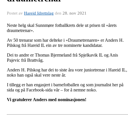
Postet av
Hareid Idrettslag
den
28. nov 2021
Neste helg skal Sunnmøre fotballkrets dele ut prisen til «årets
draumetrenar».
Av 50 trenarar som har delteke i «Draumetrenaren» er Anders H.
Pilskog frå Hareid IL ein av tre nominerte kandidatar.
Dei to andre er Thomas Bjermeland frå Spjelkavik IL og Anis
Pajevic frå Brattvåg.
Anders H. Pilskog har dei to siste åra vore juniortrenar i Hareid IL,
noko han også skal vere neste år.
I tillegg er han engasjert i barnefotballen og som journalist her på
sida og på Facebook-sida vår – for å nemne noko.
Vi gratulerer Anders med nominasjonen!