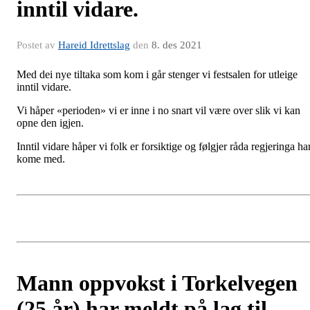
inntil vidare.
Postet av
Hareid Idrettslag
den
8. des 2021
Med dei nye tiltaka som kom i går stenger vi festsalen for utleige
inntil vidare.
Vi håper «perioden» vi er inne i no snart vil være over slik vi kan
opne den igjen.
Inntil vidare håper vi folk er forsiktige og følgjer råda regjeringa ha
kome med.
Mann oppvokst i Torkelvegen
(25 år) har meldt på lag til