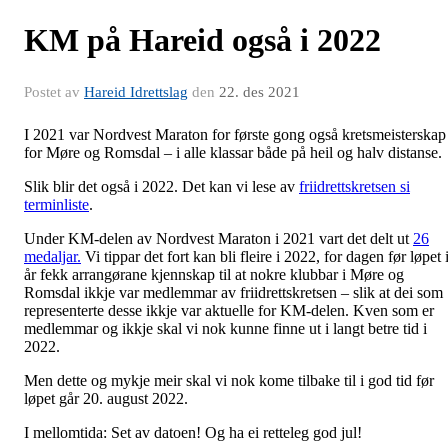
KM på Hareid også i 2022
Postet av
Hareid Idrettslag
den
22. des 2021
I 2021 var Nordvest Maraton for første gong også kretsmeisterskap
for Møre og Romsdal – i alle klassar både på heil og halv distanse.
Slik blir det også i 2022. Det kan vi lese av
friidrettskretsen si
terminliste
.
Under KM-delen av Nordvest Maraton i 2021 vart det delt ut
26
medaljar.
Vi tippar det fort kan bli fleire i 2022, for dagen før løpet 
år fekk arrangørane kjennskap til at nokre klubbar i Møre og
Romsdal ikkje var medlemmar av friidrettskretsen – slik at dei som
representerte desse ikkje var aktuelle for KM-delen. Kven som er
medlemmar og ikkje skal vi nok kunne finne ut i langt betre tid i
2022.
Men dette og mykje meir skal vi nok kome tilbake til i god tid før
løpet går 20. august 2022.
I mellomtida: Set av datoen! Og ha ei retteleg god jul!