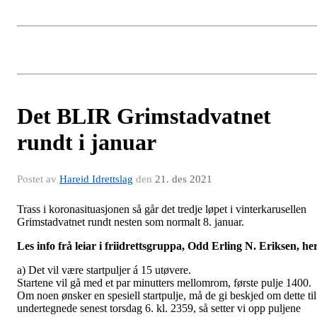
Det BLIR Grimstadvatnet
rundt i januar
Postet av
Hareid Idrettslag
den
21. des 2021
Trass i koronasituasjonen så går det tredje løpet i vinterkarusellen
Grimstadvatnet rundt nesten som normalt 8. januar.
Les info frå leiar i friidrettsgruppa, Odd Erling N. Eriksen, he
a) Det vil være startpuljer á 15 utøvere.
Startene vil gå med et par minutters mellomrom, første pulje 1400.
Om noen ønsker en spesiell startpulje, må de gi beskjed om dette til
undertegnede senest torsdag 6. kl. 2359, så setter vi opp puljene