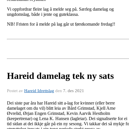
Vi oppfordrar fleire lag å melde seg på. Særleg damelag og
ungdomslag, både i jente og guteklassa.
NB! Fristen for å melde på lag går ut førstkomande fredag!!
Hareid damelag tek ny sats
Postet av
Hareid Idrettslag
den
7. des 2021
Dei siste par åra har Hareid sitt a-lag for kvinner (eller berre
damelaget om du vil) blitt leia av Bård Grimstad, Kjell Arne
Øvrelid, Ørjan Engen Grimstad, Kevin Aarvik Hestholm
(keepertrenar) og Lena K. Hansen (lagleiar). Dei signaliserte for ei
tid sidan at dei ikkje går på ein ny sesong. Vi takkar dei så mykje fo
utrøytteleg innsats i ein tung periode sterkt prega av