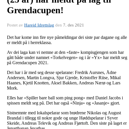
Grendacupen!
Postet av
Hareid Idrettslag
den
7. des 2021
Det har kome inn fire nye påmeldingar dei siste par dagane og alle
er meldt på i herreklassa.
Av dei laga kan vi nemne at den «faste» kompisgjengen som har
gått både under namnet «Torkelvegen» og i år «Yx» har meldt seg
på Grendacupen 2021.
Dei har i år med seg desse spelarane: Fredrik Aursnes, Ådne
Andersen, Martin Longva, Sjur Gjerde, Kristoffer Riise, Mikal
Haanes, Kjetil Knotten, Aksel Bakken, Andreas Nærø og Lars
Mork.
Elles har «Spiller bare ball som ping pong» med Daniel Jacobs i
spissen meldt seg på. Det har også «Ninja» og «Jasanje» gjort.
Sistnemnte med lokalspelarar som brødrene Nikolas og August
Brandal i tillegg til nokre gode og unge Høddspelarar i Syver
Skeide, Andreas Televik og Andreas Fjørtoft. Den siste på laget er
Jenarthanan Jeyathas.