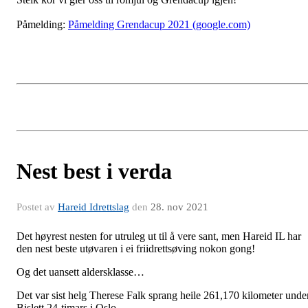
Påmelding:
Påmelding Grendacup 2021 (google.com)
Nest best i verda
Postet av
Hareid Idrettslag
den
28. nov 2021
Det høyrest nesten for utruleg ut til å vere sant, men Hareid IL har
den nest beste utøvaren i ei friidrettsøving nokon gong!
Og det uansett aldersklasse…
Det var sist helg Therese Falk sprang heile 261,170 kilometer unde
Bislett 24-timars i Oslo.