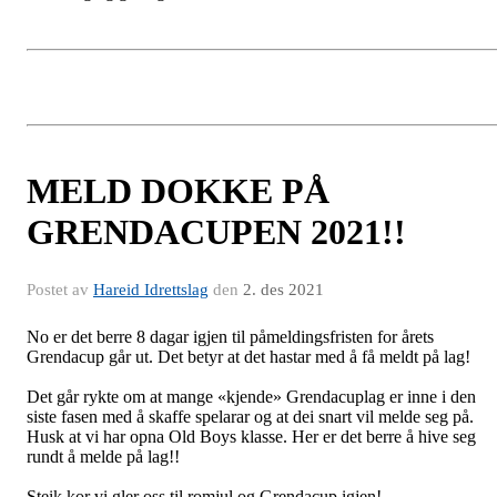
MELD DOKKE PÅ
GRENDACUPEN 2021!!
Postet av
Hareid Idrettslag
den
2. des 2021
No er det berre 8 dagar igjen til påmeldingsfristen for årets
Grendacup går ut. Det betyr at det hastar med å få meldt på lag!
Det går rykte om at mange «kjende» Grendacuplag er inne i den
siste fasen med å skaffe spelarar og at dei snart vil melde seg på.
Husk at vi har opna Old Boys klasse. Her er det berre å hive seg
rundt å melde på lag!!
Steik kor vi gler oss til romjul og Grendacup igjen!