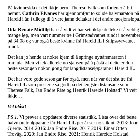
På kvinnesida er det ikkje berre Therese Falk som fortener å bli
nemnt.
Cathrin Elvanes
har gjennomført to solide halvmaraton på
Hareid i år, i tillegg til å vere jamn deltakar i dei andre mosjonsløpa
Oda Renate Midtflø
har så vidt vi har sett ikkje delteke i så veldig
mange løp, men vart nummer tre i Grimstadvatnet rundt i novembe
på 34,08 og var også beste kvinne frå Hareid IL i Snipsøyrvatnet
rundt.
Det kan jo hende at nokre kjem til å springe nyttårsmaraton i
romjula. Men vi tek allereie no sjansen på å påstå at dette er den
beste sesongen nokon gong for langdistanseløparane i Hareid IL.
Det har vore gode sesongar før også, men når var det sist tre frå
Hareid IL som presterte så godt på dei lengste distansane som
Therese Falk, Jan Endre Rise og Henrik Hareide Holstad? Vi veit
ikkje…
Vel blåst!
PS 1.
Vi prøver å oppdatere diverse statistikk. Lista over dei beste
halvmaratonløparane får Hareid IL per år ser no slik ut: 2013: Joar
Gjerde. 2014-2016: Jan Endre Rise. 2017-2019: Einar Orten
Trovåg. 2020: Jan Endre Rise. 2021: Henrik Hareide Holstad