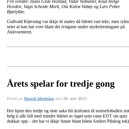
Frå venstre: Hans Gisle Holstad, Vidar Vollsæter, Knut Helge
Hovden, Vagn Scheide Mork, Ola Kalvø Vattøy og Lars Petter
Bjørlykke.
Gullvald Kløvning var ikkje til stades då biletet vart teke, men rykt
seier at han har vore blant dei ivrigaste under styrketreningane på
Aktivsenteret.
Årets spelar for tredje gong
Postet av
Hareid Idrettslag
den
28. nov 2021
Her kjem den tredje og siste saka frå årsfesten til seniorfotballen sis
helg (i alle fall med mindre biletet av laget som vann EOT sin quiz
dukkar opp – det har vi ikkje funne blant bileta Anders Pilskog tok)