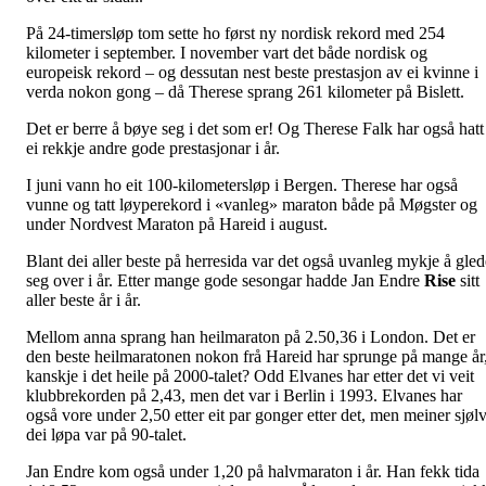
På 24-timersløp tom sette ho først ny nordisk rekord med 254
kilometer i september. I november vart det både nordisk og
europeisk rekord – og dessutan nest beste prestasjon av ei kvinne i
verda nokon gong – då Therese sprang 261 kilometer på Bislett.
Det er berre å bøye seg i det som er! Og Therese Falk har også hatt
ei rekkje andre gode prestasjonar i år.
I juni vann ho eit 100-kilometersløp i Bergen. Therese har også
vunne og tatt løyperekord i «vanleg» maraton både på Møgster og
under Nordvest Maraton på Hareid i august.
Blant dei aller beste på herresida var det også uvanleg mykje å gled
seg over i år. Etter mange gode sesongar hadde Jan Endre
Rise
sitt
aller beste år i år.
Mellom anna sprang han heilmaraton på 2.50,36 i London. Det er
den beste heilmaratonen nokon frå Hareid har sprunge på mange år
kanskje i det heile på 2000-talet? Odd Elvanes har etter det vi veit
klubbrekorden på 2,43, men det var i Berlin i 1993. Elvanes har
også vore under 2,50 etter eit par gonger etter det, men meiner sjøl
dei løpa var på 90-talet.
Jan Endre kom også under 1,20 på halvmaraton i år. Han fekk tida