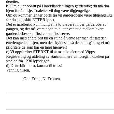
deretter.
b) Om du er bosatt på Hareidlandet: Ingen garderobe; du må dra
hjem for å dusje. Toaletter vil dog være tilgjengelige.
Om du kommer lenger borte fra vil garderobene være tilgjengelige
for dusj og skift ETTER løpet.
Det er imidlertid kun mulig å ha to utøvere i hver garderobe av
gangen, og det må være noen minutter ventetid mellom hvert
garderobebesøk – first come, first serve.
Det kan med andre ord bli en stund å vente før man får tatt den
etterlengtede dusjen, men det skyldes altså det-som-går, og vi må
prioritere de som har en lang hjemvei!
c) Vi oppfordrer STERKT til at man betaler med Vipps.
Registrering og utdeling av startnummere vil foregå i kiosken på
stadion fra 1230 løpsdagen.
d) Dette blir moro, korona til tross!
Vennlig hilsen,
Odd Erling N. Eriksen