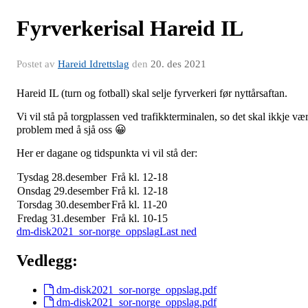
Fyrverkerisal Hareid IL
Postet av
Hareid Idrettslag
den
20. des 2021
Hareid IL (turn og fotball) skal selje fyrverkeri før nyttårsaftan.
Vi vil stå på torgplassen ved trafikkterminalen, so det skal ikkje væ
problem med å sjå oss 😀
Her er dagane og tidspunkta vi vil stå der:
Tysdag 28.desember
Frå kl. 12-18
Onsdag 29.desember
Frå kl. 12-18
Torsdag 30.desember
Frå kl. 11-20
Fredag 31.desember
Frå kl. 10-15
dm-disk2021_sor-norge_oppslag
Last ned
Vedlegg:
dm-disk2021_sor-norge_oppslag.pdf
dm-disk2021_sor-norge_oppslag.pdf