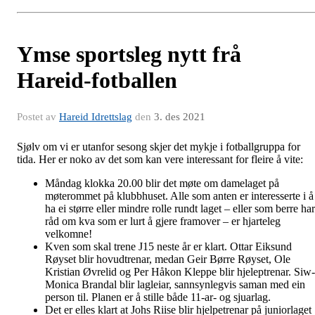
Ymse sportsleg nytt frå
Hareid-fotballen
Postet av
Hareid Idrettslag
den
3. des 2021
Sjølv om vi er utanfor sesong skjer det mykje i fotballgruppa for
tida. Her er noko av det som kan vere interessant for fleire å vite:
Måndag klokka 20.00 blir det møte om damelaget på
møterommet på klubbhuset. Alle som anten er interesserte i å
ha ei større eller mindre rolle rundt laget – eller som berre har
råd om kva som er lurt å gjere framover – er hjarteleg
velkomne!
Kven som skal trene J15 neste år er klart. Ottar Eiksund
Røyset blir hovudtrenar, medan Geir Børre Røyset, Ole
Kristian Øvrelid og Per Håkon Kleppe blir hjeleptrenar. Siw-
Monica Brandal blir lagleiar, sannsynlegvis saman med ein
person til. Planen er å stille både 11-ar- og sjuarlag.
Det er elles klart at Johs Riise blir hjelpetrenar på juniorlaget