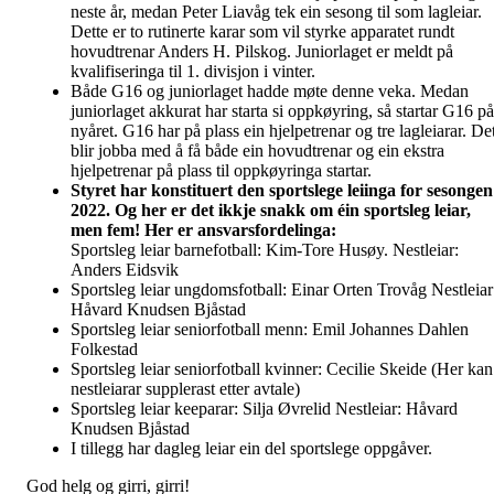
neste år, medan Peter Liavåg tek ein sesong til som lagleiar.
Dette er to rutinerte karar som vil styrke apparatet rundt
hovudtrenar Anders H. Pilskog. Juniorlaget er meldt på
kvalifiseringa til 1. divisjon i vinter.
Både G16 og juniorlaget hadde møte denne veka. Medan
juniorlaget akkurat har starta si oppkøyring, så startar G16 på
nyåret. G16 har på plass ein hjelpetrenar og tre lagleiarar. De
blir jobba med å få både ein hovudtrenar og ein ekstra
hjelpetrenar på plass til oppkøyringa startar.
Styret har konstituert den sportslege leiinga for sesongen
2022. Og her er det ikkje snakk om éin sportsleg leiar,
men fem! Her er ansvarsfordelinga:
Sportsleg leiar barnefotball: Kim-Tore Husøy. Nestleiar:
Anders Eidsvik
Sportsleg leiar ungdomsfotball: Einar Orten Trovåg Nestleiar
Håvard Knudsen Bjåstad
Sportsleg leiar seniorfotball menn: Emil Johannes Dahlen
Folkestad
Sportsleg leiar seniorfotball kvinner: Cecilie Skeide (Her kan
nestleiarar supplerast etter avtale)
Sportsleg leiar keeparar: Silja Øvrelid Nestleiar: Håvard
Knudsen Bjåstad
I tillegg har dagleg leiar ein del sportslege oppgåver.
God helg og girri, girri!