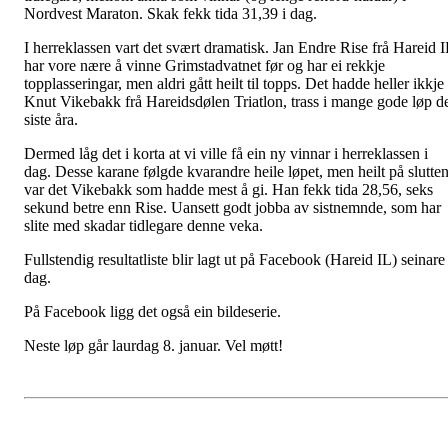
Nordvest Maraton. Skak fekk tida 31,39 i dag.
I herreklassen vart det svært dramatisk. Jan Endre Rise frå Hareid I
har vore nære å vinne Grimstadvatnet før og har ei rekkje
topplasseringar, men aldri gått heilt til topps. Det hadde heller ikkje
Knut Vikebakk frå Hareidsdølen Triatlon, trass i mange gode løp d
siste åra.
Dermed låg det i korta at vi ville få ein ny vinnar i herreklassen i
dag. Desse karane følgde kvarandre heile løpet, men heilt på slutte
var det Vikebakk som hadde mest å gi. Han fekk tida 28,56, seks
sekund betre enn Rise. Uansett godt jobba av sistnemnde, som har
slite med skadar tidlegare denne veka.
Fullstendig resultatliste blir lagt ut på Facebook (Hareid IL) seinare 
dag.
På Facebook ligg det også ein bildeserie.
Neste løp går laurdag 8. januar. Vel møtt!