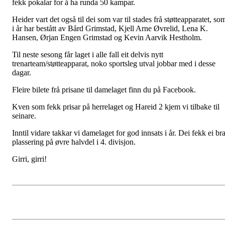
fekk pokalar for å ha runda 50 kampar.
Heider vart det også til dei som var til stades frå støtteapparatet, so
i år har bestått av Bård Grimstad, Kjell Arne Øvrelid, Lena K.
Hansen, Ørjan Engen Grimstad og Kevin Aarvik Hestholm.
Til neste sesong får laget i alle fall eit delvis nytt
trenarteam/støtteapparat, noko sportsleg utval jobbar med i desse
dagar.
Fleire bilete frå prisane til damelaget finn du på Facebook.
Kven som fekk prisar på herrelaget og Hareid 2 kjem vi tilbake til
seinare.
Inntil vidare takkar vi damelaget for god innsats i år. Dei fekk ei br
plassering på øvre halvdel i 4. divisjon.
Girri, girri!