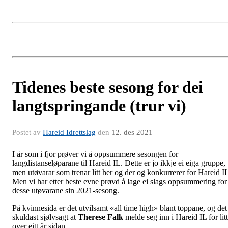
Tidenes beste sesong for dei
langtspringande (trur vi)
Postet av
Hareid Idrettslag
den
12. des 2021
I år som i fjor prøver vi å oppsummere sesongen for
langdistanseløparane til Hareid IL. Dette er jo ikkje ei eiga gruppe,
men utøvarar som trenar litt her og der og konkurrerer for Hareid I
Men vi har etter beste evne prøvd å lage ei slags oppsummering for
desse utøvarane sin 2021-sesong.
På kvinnesida er det utvilsamt «all time high» blant toppane, og det
skuldast sjølvsagt at
Therese Falk
melde seg inn i Hareid IL for litt
over eitt år sidan.