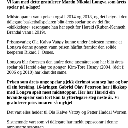
Vi kan med dette gratulerer Martin Nikolai Longva som årets
spelar på a-laget!
Midstopparen vann prisen også i 2014 og 2018, og det betyr at den
tidlegare basketballspelaren blitt årets spelar tre av dei fire
«skikkelege» sesongane han har spelt for Hareid (Ruben-Kenneth
Brandal vann i 2019).
Prisansvarleg Ola Kalvø Vattøy kunne under årsfesten nemne at
Longva denne gongen vann prisen hårfint framfor den solide
keeperen Rikard J. Osnes.
Longva blir forresten den andre dette tusenåret som har blitt årets
spelar på Hareid a-lag tre gonger. Kim-Tore Husøy (2004, (delt i)
2006 og 2010) har klart det same.
Prisen som årets unge spelar gjekk derimot som seg hør og bør
til ein fersking. 16-åringen Gabriel Olav Peterson har i likskap
med Longva spelt mest midtstoppar. Her har Hareid ein
lovande spelar som fort kan ta ytterlegare steg neste år. Vi
gratulerer prisvinnaren så mykje!
Det vart elles heider til Ola Kalvø Vattøy og Petter Haddal Worren.
Sistnemnde vart som vi tidlegare har meldt toppscorar i denne
ampurterte sesongen.