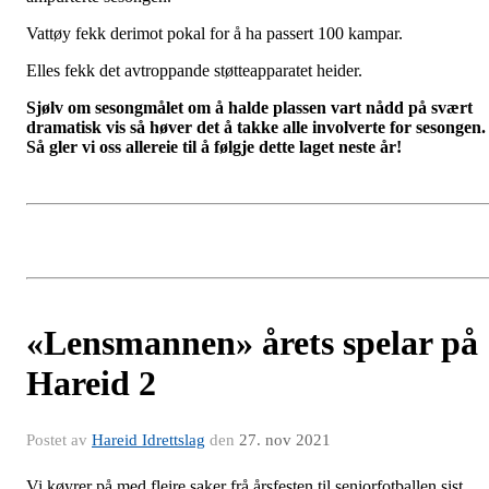
Vattøy fekk derimot pokal for å ha passert 100 kampar.
Elles fekk det avtroppande støtteapparatet heider.
Sjølv om sesongmålet om å halde plassen vart nådd på svært
dramatisk vis så høver det å takke alle involverte for sesongen.
Så gler vi oss allereie til å følgje dette laget neste år!
«Lensmannen» årets spelar på
Hareid 2
Postet av
Hareid Idrettslag
den
27. nov 2021
Vi køyrer på med fleire saker frå årsfesten til seniorfotballen sist