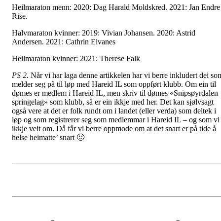
Heilmaraton menn: 2020: Dag Harald Moldskred. 2021: Jan Endre
Rise.
Halvmaraton kvinner: 2019: Vivian Johansen. 2020: Astrid
Andersen. 2021: Cathrin Elvanes
Heilmaraton kvinner: 2021: Therese Falk
PS 2.
Når vi har laga denne artikkelen har vi berre inkludert dei so
melder seg på til løp med Hareid IL som oppført klubb. Om ein til
dømes er medlem i Hareid IL, men skriv til dømes «Snipsøyrdalen
springelag» som klubb, så er ein ikkje med her. Det kan sjølvsagt
også vere at det er folk rundt om i landet (eller verda) som deltek i
løp og som registrerer seg som medlemmar i Hareid IL – og som vi
ikkje veit om. Då får vi berre oppmode om at det snart er på tide å
helse heimatte’ snart 🙂