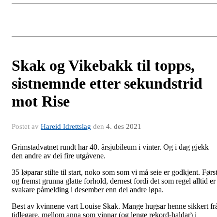
Skak og Vikebakk til topps,
sistnemnde etter sekundstrid
mot Rise
Postet av
Hareid Idrettslag
den
4. des 2021
Grimstadvatnet rundt har 40. årsjubileum i vinter. Og i dag gjekk
den andre av dei fire utgåvene.
35 løparar stilte til start, noko som som vi må seie er godkjent. Førs
og fremst grunna glatte forhold, dernest fordi det som regel alltid er
svakare påmelding i desember enn dei andre løpa.
Best av kvinnene vart Louise Skak. Mange hugsar henne sikkert fr
tidlegare, mellom anna som vinnar (og lenge rekord-haldar) i