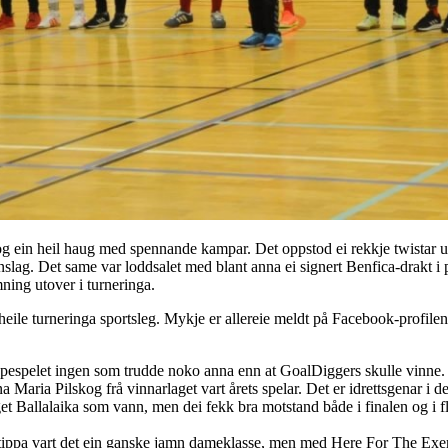
 og ein heil haug med spennande kampar. Det oppstod ei rekkje twistar und
ag. Det same var loddsalet med blant anna ei signert Benfica-drakt i po
ning utover i turneringa.
eile turneringa sportsleg. Mykje er allereie meldt på Facebook-profile
ppespelet ingen som trudde noko anna enn at GoalDiggers skulle vinne.
a Maria Pilskog frå vinnarlaget vart årets spelar. Det er idrettsgenar i 
et Ballalaika som vann, men dei fekk bra motstand både i finalen og i fl
ppa vart det ein ganske jamn dameklasse, men med Here For The Exerc