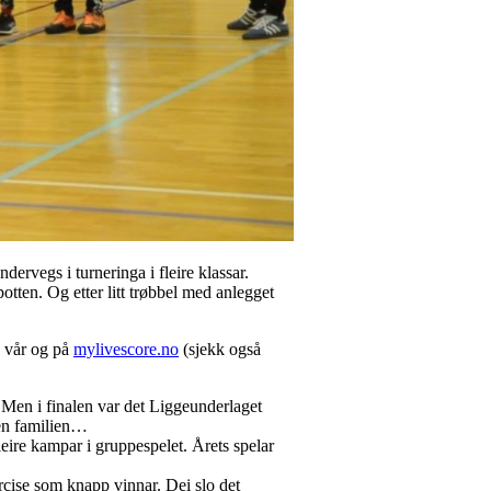
ervegs i turneringa i fleire klassar.
tten. Og etter litt trøbbel med anlegget
n vår og på
mylivescore.no
(sjekk også
 Men i finalen var det Liggeunderlaget
den familien…
eire kampar i gruppespelet. Årets spelar
ise som knapp vinnar. Dei slo det