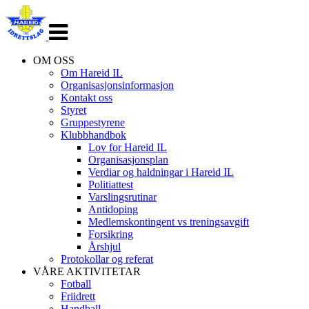
Veksle
navigasjon
OM OSS
Om Hareid IL
Organisasjonsinformasjon
Kontakt oss
Styret
Gruppestyrene
Klubbhandbok
Lov for Hareid IL
Organisasjonsplan
Verdiar og haldningar i Hareid IL
Politiattest
Varslingsrutinar
Antidoping
Medlemskontingent vs treningsavgift
Forsikring
Årshjul
Protokollar og referat
VÅRE AKTIVITETAR
Fotball
Friidrett
Handball