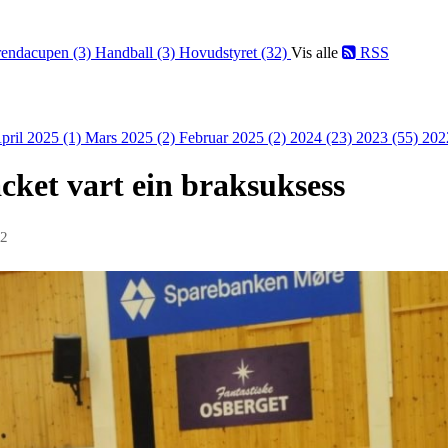
endacupen (3)
Handball (3)
Hovudstyret (32)
Vis alle
RSS
pril 2025 (1)
Mars 2025 (2)
Februar 2025 (2)
2024 (23)
2023 (55)
202
ket vart ein braksuksess
22