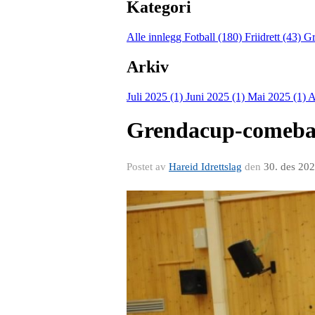
Kategori
Alle innlegg
Fotball (180)
Friidrett (43)
Gr
Arkiv
Juli 2025 (1)
Juni 2025 (1)
Mai 2025 (1)
A
Grendacup-comebac
Postet av
Hareid Idrettslag
den
30. des 20