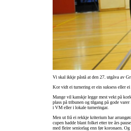
Vi skal ikkje påstå at den 27. utgåva av Gr
Kor vidt ei turnering er ein suksess eller e
Mange vil kanskje legge mest vekt på korle
plass på tribunen og tilgang på gode varer
i VM eller i lokale turneringar.
Men ut frå ei rekkje kriterium har arrangø
cupen hadde blant folket etter tre års pau
med fleire seniorlag enn før koronaen. Og 