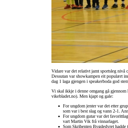
Vidare var det relativt jamt sportsleg nivå
Dessutan var showkampen eit populært innsl
dag 1 laga gjengen i speakerboda god stem
Vi skal ikkje i denne omgang gå gjennom h
vikebladet.no). Men kjapt og gale:
For ungdom jenter var det etter gru
som var i best slag og vann 2-1. Ann
For ungdom gutar var det favorittlag
vart Martin Vik frå vinnarlaget.
Som Skribenten Bygdedyret hadde ti