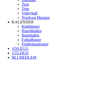
Turn
Trim
Volleyball
Nordvest Maraton
KALENDER
Klubbhuset
Hareidhallen
Basishallen
Fotballbaner
Friidrettsanlegget
ANLEGG
UTLEIGE
BLI MEDLEM