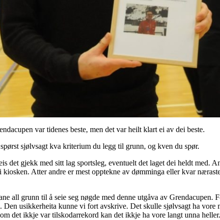
endacupen var tidenes beste, men det var heilt klart ei av dei beste.
i spørst sjølvsagt kva kriterium du legg til grunn, og kven du spør.
is det gjekk med sitt lag sportsleg, eventuelt det laget dei heldt med. 
 i kiosken. Atter andre er mest opptekne av dømminga eller kvar næraste 
rane all grunn til å seie seg nøgde med denne utgåva av Grendacupen. Fo
se. Den usikkerheita kunne vi fort avskrive. Det skulle sjølvsagt ha vor
om det ikkje var tilskodarrekord kan det ikkje ha vore langt unna heller