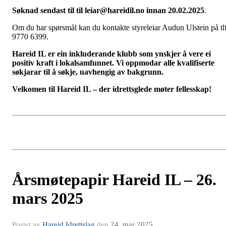
Søknad sendast til til leiar@hareidil.no innan 20.02.2025
.
Om du har spørsmål kan du kontakte styreleiar Audun Ulstein på tl
9770 6399.
Hareid IL er ein inkluderande klubb som ynskjer å vere ei
positiv kraft i lokalsamfunnet. Vi oppmodar alle kvalifiserte
søkjarar til å søkje, uavhengig av bakgrunn.
Velkomen til Hareid IL – der idrettsglede møter fellesskap!
Årsmøtepapir Hareid IL – 26.
mars 2025
Postet av
Hareid Idrettslag
den
24. mar 2025