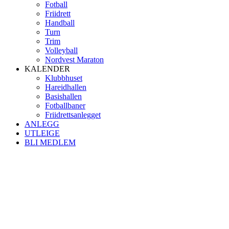
Fotball
Friidrett
Handball
Turn
Trim
Volleyball
Nordvest Maraton
KALENDER
Klubbhuset
Hareidhallen
Basishallen
Fotballbaner
Friidrettsanlegget
ANLEGG
UTLEIGE
BLI MEDLEM