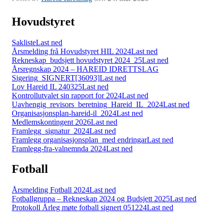
Hovudstyret
Sakliste
Last ned
Årsmelding frå Hovudstyret HIL 2024
Last ned
Rekneskap_budsjett hovudstyret 2024_25
Last ned
Årsregnskap 2024 – HAREID IDRETTSLAG
Sigering_SIGNERT[36093]
Last ned
Lov Hareid IL 240325
Last ned
Kontrollutvalet sin rapport for 2024
Last ned
Uavhengig_revisors_beretning_Hareid_IL_2024
Last ned
Organisasjonsplan-hareid-il_2024
Last ned
Medlemskontingent 2026
Last ned
Framlegg_signatur_2024
Last ned
Framlegg organisasjonsplan_med endringar
Last ned
Framlegg-fra-valnemnda 2024
Last ned
Fotball
Årsmelding Fotball 2024
Last ned
Fotballgruppa – Rekneskap 2024 og Budsjett 2025
Last ned
Protokoll Årleg møte fotball signert 051224
Last ned