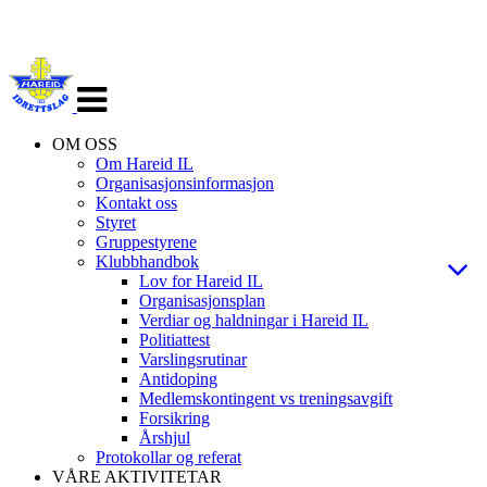
Veksle
navigasjon
OM OSS
Om Hareid IL
Organisasjonsinformasjon
Kontakt oss
Styret
Gruppestyrene
Klubbhandbok
Lov for Hareid IL
Organisasjonsplan
Verdiar og haldningar i Hareid IL
Politiattest
Varslingsrutinar
Antidoping
Medlemskontingent vs treningsavgift
Forsikring
Årshjul
Protokollar og referat
VÅRE AKTIVITETAR