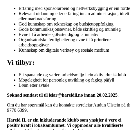
Erfaring med sponsorarbeid og nettverksbygging er ein forde
Relevant utdanning eller erfaring innan administrasjon, idrett
eller marknadsføring
God kunnskap om rekneskap og budsjettoppfølging
Gode kommunikasjonsevner, både skriftleg og munnleg
Evne til å arbeide sjølvstendig og ta initiativ
Organisatoriske ferdigheiter og evne til å prioritere
arbeidsoppgåver
Kunnskap om digitale verktøy og sosiale medium
Vi tilbyr:
Eit spanande og variert arbeidsmiljø i ein aktiv idrettsklubb
Mogelegheit for personleg utvikling og fagleg påfyll
Lønn etter avtale
Søknad sendast til til leiar@hareidil.no innan 20.02.2025
.
Om du har spørsmål kan du kontakte styreleiar Audun Ulstein på tl
9770 6399.
Hareid IL er ein inkluderande klubb som ynskjer å vere ei
positiv kraft i lokalsamfunnet. Vi oppmodar alle kvalifiserte