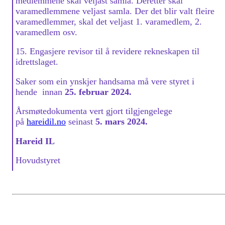
medlemmene skal veljast samla. Deretter skal
varamedlemmene veljast samla. Der det blir valt fleire
varamedlemmer, skal det veljast 1. varamedlem, 2.
varamedlem osv.
15. Engasjere revisor til å revidere rekneskapen til
idrettslaget.
Saker som ein ynskjer handsama må vere styret i
hende innan
25. februar 2024.
Årsmøtedokumenta vert gjort tilgjengelege
på
hareidil.no
seinast
5. mars 2024.
Hareid IL
Hovudstyret