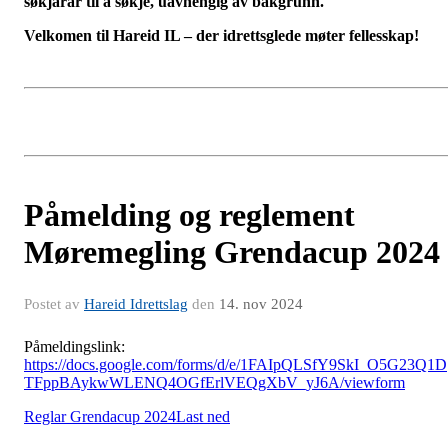
søkjarar til å søkje, uavhengig av bakgrunn.
Velkomen til Hareid IL – der idrettsglede møter fellesskap!
Påmelding og reglement
Møremegling Grendacup 2024
Postet av
Hareid Idrettslag
den
14. nov 2024
Påmeldingslink:
https://docs.google.com/forms/d/e/1FAIpQLSfY9SkI_O5G23Q1D
TFppBAykwWLENQ4OGfErlVEQgXbV_yJ6A/viewform
Reglar Grendacup 2024
Last ned