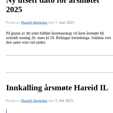
Ny utsett dato for årsmøtet
2025
Postet av
Hareid Idrettslag
den
7. mar 2025
På grunn av litt seint fullført årsrekneskap vil årets årsmøte bli
avholdt onsdag 26. mars kl 18. Beklagar forsinkinga. Saklista vert
den same som vist under.
Innkalling årsmøte Hareid IL
Postet av
Hareid Idrettslag
den
5. feb 2025