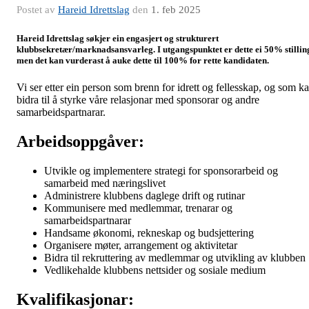
Postet av
Hareid Idrettslag
den
1. feb 2025
Hareid Idrettslag søkjer ein engasjert og strukturert
klubbsekretær/marknadsansvarleg. I utgangspunktet er dette ei 50% stillin
men det kan vurderast å auke dette til 100% for rette kandidaten.
Vi ser etter ein person som brenn for idrett og fellesskap, og som k
bidra til å styrke våre relasjonar med sponsorar og andre
samarbeidspartnarar.
Arbeidsoppgåver:
Utvikle og implementere strategi for sponsorarbeid og
samarbeid med næringslivet
Administrere klubbens daglege drift og rutinar
Kommunisere med medlemmar, trenarar og
samarbeidspartnarar
Handsame økonomi, rekneskap og budsjettering
Organisere møter, arrangement og aktivitetar
Bidra til rekruttering av medlemmar og utvikling av klubben
Vedlikehalde klubbens nettsider og sosiale medium
Kvalifikasjonar: