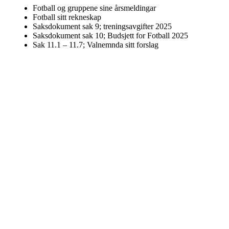
Fotball og gruppene sine årsmeldingar
Fotball sitt rekneskap
Saksdokument sak 9; treningsavgifter 2025
Saksdokument sak 10; Budsjett for Fotball 2025
Sak 11.1 – 11.7; Valnemnda sitt forslag
Sak 11.8; Styret sitt forslag til nye medlemmer til valnemnd
Med helsing
Styret i Hareid IL Fotball
Gåve frå Sparebankstiftinga
Postet av
Hareid Idrettslag
den
29. okt 2024