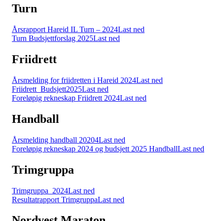
Turn
Årsrapport Hareid IL Turn – 2024
Last ned
Turn Budsjettforslag 2025
Last ned
Friidrett
Årsmelding for friidretten i Hareid 2024
Last ned
Friidrett_Budsjett2025
Last ned
Foreløpig rekneskap Friidrett 2024
Last ned
Handball
Årsmelding handball 20204
Last ned
Foreløpig rekneskap 2024 og budsjett 2025 Handball
Last ned
Trimgruppa
Trimgruppa_2024
Last ned
Resultatrapport Trimgruppa
Last ned
Nordvest Maraton