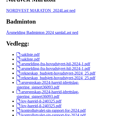
NORDVEST MARATON_2024
Last ned
Badminton
Årsmelding Badminton 2024 samla
Last ned
Vedlegg:
sakliste.pdf
sakliste.pdf
arsmelding-fra-hovudstyret-hil-2024-1.pdf
arsmelding-fra-hovudstyret-hil-2024-1.pdf
rekneskap_budsjett-hovudstyret-2024_25.pdf
rekneskap_budsjett-hovudstyret-2024_25.pdf
arsregnskap-2024-hareid-idrettslag-
sigering_signert36093.pdf
arsregnskap-2024-hareid-idrettslag-
sigering_signert36093.pdf
lov-hareid-il-240325.pdf
lov-hareid-il-240325.pdf
kontrollutvalet-sin-rapport-for-2024.pdf
kontrollutvalet-sin-rapport-for-2024.pdf