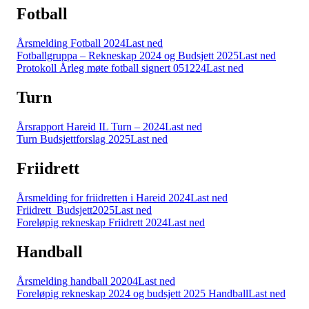
Fotball
Årsmelding Fotball 2024
Last ned
Fotballgruppa – Rekneskap 2024 og Budsjett 2025
Last ned
Protokoll Årleg møte fotball signert 051224
Last ned
Turn
Årsrapport Hareid IL Turn – 2024
Last ned
Turn Budsjettforslag 2025
Last ned
Friidrett
Årsmelding for friidretten i Hareid 2024
Last ned
Friidrett_Budsjett2025
Last ned
Foreløpig rekneskap Friidrett 2024
Last ned
Handball
Årsmelding handball 20204
Last ned
Foreløpig rekneskap 2024 og budsjett 2025 Handball
Last ned