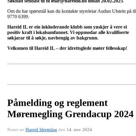
Søknad sendast til til leiar@hareidil.no innan 20.02.2025
.
Om du har spørsmål kan du kontakte styreleiar Audun Ulstein på tl
9770 6399.
Hareid IL er ein inkluderande klubb som ynskjer å vere ei
positiv kraft i lokalsamfunnet. Vi oppmodar alle kvalifiserte
søkjarar til å søkje, uavhengig av bakgrunn.
Velkomen til Hareid IL – der idrettsglede møter fellesskap!
Påmelding og reglement
Møremegling Grendacup 2024
Postet av
Hareid Idrettslag
den
14. nov 2024