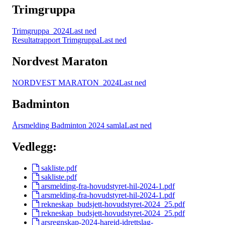
Trimgruppa
Trimgruppa_2024
Last ned
Resultatrapport Trimgruppa
Last ned
Nordvest Maraton
NORDVEST MARATON_2024
Last ned
Badminton
Årsmelding Badminton 2024 samla
Last ned
Vedlegg:
sakliste.pdf
sakliste.pdf
arsmelding-fra-hovudstyret-hil-2024-1.pdf
arsmelding-fra-hovudstyret-hil-2024-1.pdf
rekneskap_budsjett-hovudstyret-2024_25.pdf
rekneskap_budsjett-hovudstyret-2024_25.pdf
arsregnskap-2024-hareid-idrettslag-