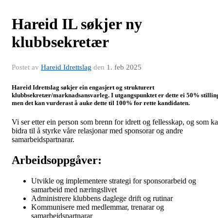
Hareid IL søkjer ny
klubbsekretær
Postet av
Hareid Idrettslag
den
1. feb 2025
Hareid Idrettslag søkjer ein engasjert og strukturert
klubbsekretær/marknadsansvarleg. I utgangspunktet er dette ei 50% stillin
men det kan vurderast å auke dette til 100% for rette kandidaten.
Vi ser etter ein person som brenn for idrett og fellesskap, og som k
bidra til å styrke våre relasjonar med sponsorar og andre
samarbeidspartnarar.
Arbeidsoppgåver:
Utvikle og implementere strategi for sponsorarbeid og
samarbeid med næringslivet
Administrere klubbens daglege drift og rutinar
Kommunisere med medlemmar, trenarar og
samarbeidspartnarar