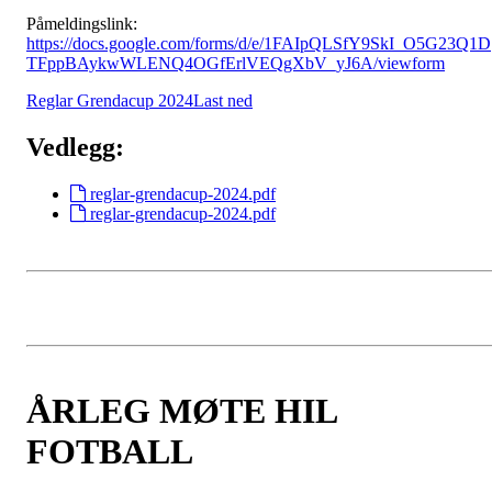
Påmeldingslink:
https://docs.google.com/forms/d/e/1FAIpQLSfY9SkI_O5G23Q1D
TFppBAykwWLENQ4OGfErlVEQgXbV_yJ6A/viewform
Reglar Grendacup 2024
Last ned
Vedlegg:
reglar-grendacup-2024.pdf
reglar-grendacup-2024.pdf
ÅRLEG MØTE HIL
FOTBALL