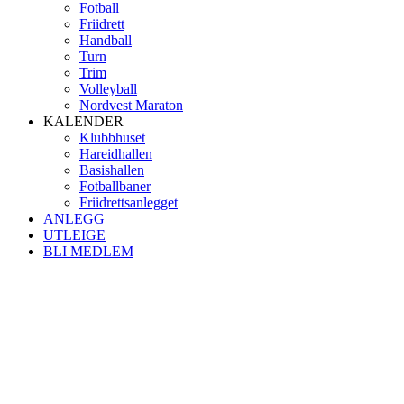
Fotball
Friidrett
Handball
Turn
Trim
Volleyball
Nordvest Maraton
KALENDER
Klubbhuset
Hareidhallen
Basishallen
Fotballbaner
Friidrettsanlegget
ANLEGG
UTLEIGE
BLI MEDLEM