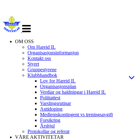
Veksle
navigasjon
OM OSS
Om Hareid IL
Organisasjonsinformasjon
Kontakt oss
Styret
Gruppestyrene
Klubbhandbok
Lov for Hareid IL
Organisasjonsplan
Verdiar og haldningar i Hareid IL
Politiattest
Varslingsrutinar
Antidoping
Medlemskontingent vs treningsavgift
Forsikring
Årshjul
Protokollar og referat
VÅRE AKTIVITETAR