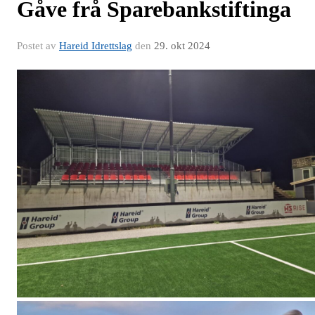
Gåve frå Sparebankstiftinga
Postet av
Hareid Idrettslag
den
29. okt 2024