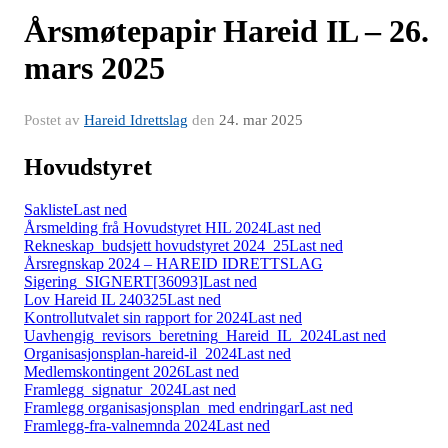
Årsmøtepapir Hareid IL – 26.
mars 2025
Postet av
Hareid Idrettslag
den
24. mar 2025
Hovudstyret
Sakliste
Last ned
Årsmelding frå Hovudstyret HIL 2024
Last ned
Rekneskap_budsjett hovudstyret 2024_25
Last ned
Årsregnskap 2024 – HAREID IDRETTSLAG
Sigering_SIGNERT[36093]
Last ned
Lov Hareid IL 240325
Last ned
Kontrollutvalet sin rapport for 2024
Last ned
Uavhengig_revisors_beretning_Hareid_IL_2024
Last ned
Organisasjonsplan-hareid-il_2024
Last ned
Medlemskontingent 2026
Last ned
Framlegg_signatur_2024
Last ned
Framlegg organisasjonsplan_med endringar
Last ned
Framlegg-fra-valnemnda 2024
Last ned