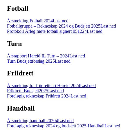
Fotball
Årsmelding Fotball 2024
Last ned
Fotballgruppa – Rekneskap 2024 og Budsjett 2025
Last ned
Protokoll Årleg møte fotball signert 051224
Last ned
Turn
Årsrapport Hareid IL Turn – 2024
Last ned
Turn Budsjettforslag 2025
Last ned
Friidrett
Årsmelding for friidretten i Hareid 2024
Last ned
Friidrett_Budsjett2025
Last ned
Foreløpig rekneskap Friidrett 2024
Last ned
Handball
Årsmelding handball 20204
Last ned
Foreløpig rekneskap 2024 og budsjett 2025 Handball
Last ned