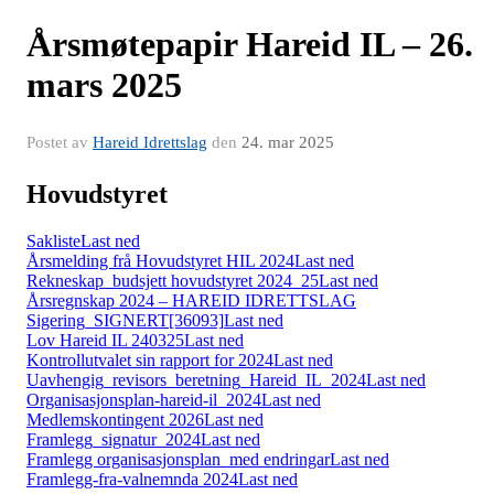
Årsmøtepapir Hareid IL – 26.
mars 2025
Postet av
Hareid Idrettslag
den
24. mar 2025
Hovudstyret
Sakliste
Last ned
Årsmelding frå Hovudstyret HIL 2024
Last ned
Rekneskap_budsjett hovudstyret 2024_25
Last ned
Årsregnskap 2024 – HAREID IDRETTSLAG
Sigering_SIGNERT[36093]
Last ned
Lov Hareid IL 240325
Last ned
Kontrollutvalet sin rapport for 2024
Last ned
Uavhengig_revisors_beretning_Hareid_IL_2024
Last ned
Organisasjonsplan-hareid-il_2024
Last ned
Medlemskontingent 2026
Last ned
Framlegg_signatur_2024
Last ned
Framlegg organisasjonsplan_med endringar
Last ned
Framlegg-fra-valnemnda 2024
Last ned