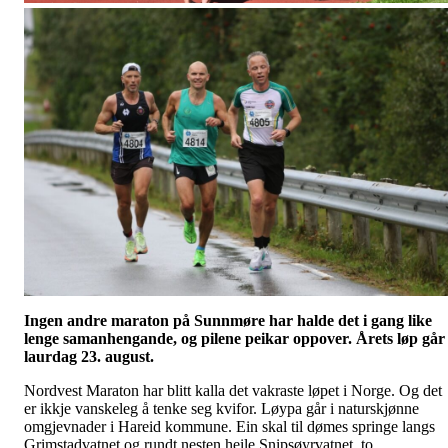
Ingen andre maraton på Sunnmøre har halde det i gang like
lenge samanhengande, og pilene peikar oppover. Årets løp går
laurdag 23. august.
Nordvest Maraton har blitt kalla det vakraste løpet i Norge. Og det
er ikkje vanskeleg å tenke seg kvifor. Løypa går i naturskjønne
omgjevnader i Hareid kommune. Ein skal til dømes springe langs
Grimstadvatnet og rundt nesten heile Snipsøyrvatnet, to