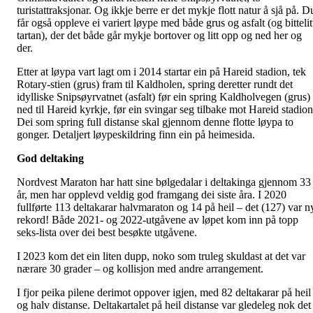
turistattraksjonar. Og ikkje berre er det mykje flott natur å sjå på. D
får også oppleve ei variert løype med både grus og asfalt (og bittelit
tartan), der det både går mykje bortover og litt opp og ned her og
der.
Etter at løypa vart lagt om i 2014 startar ein på Hareid stadion, tek
Rotary-stien (grus) fram til Kaldholen, spring deretter rundt det
idylliske Snipsøyrvatnet (asfalt) før ein spring Kaldholvegen (grus)
ned til Hareid kyrkje, før ein svingar seg tilbake mot Hareid stadion
Dei som spring full distanse skal gjennom denne flotte løypa to
gonger. Detaljert løypeskildring finn ein på heimesida.
God deltaking
Nordvest Maraton har hatt sine bølgedalar i deltakinga gjennom 33
år, men har opplevd veldig god framgang dei siste åra. I 2020
fullførte 113 deltakarar halvmaraton og 14 på heil – det (127) var n
rekord! Både 2021- og 2022-utgåvene av løpet kom inn på topp
seks-lista over dei best besøkte utgåvene.
I 2023 kom det ein liten dupp, noko som truleg skuldast at det var
nærare 30 grader – og kollisjon med andre arrangement.
I fjor peika pilene derimot oppover igjen, med 82 deltakarar på heil
og halv distanse. Deltakartalet på heil distanse var gledeleg nok det