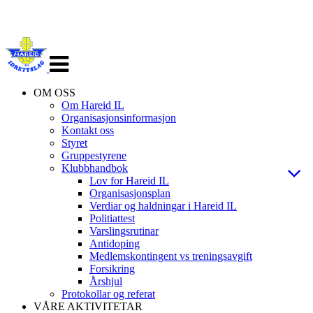
Veksle
navigasjon
OM OSS
Om Hareid IL
Organisasjonsinformasjon
Kontakt oss
Styret
Gruppestyrene
Klubbhandbok
Lov for Hareid IL
Organisasjonsplan
Verdiar og haldningar i Hareid IL
Politiattest
Varslingsrutinar
Antidoping
Medlemskontingent vs treningsavgift
Forsikring
Årshjul
Protokollar og referat
VÅRE AKTIVITETAR