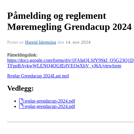
Påmelding og reglement
Møremegling Grendacup 2024
Postet av
Hareid Idrettslag
den
14. nov 2024
Påmeldingslink:
https://docs.google.com/forms/d/e/1FAIpQLSfY9SkI_O5G23Q1D
TFppBAykwWLENQ4OGfErlVEQgXbV_yJ6A/viewform
Reglar Grendacup 2024
Last ned
Vedlegg:
reglar-grendacup-2024.pdf
reglar-grendacup-2024.pdf