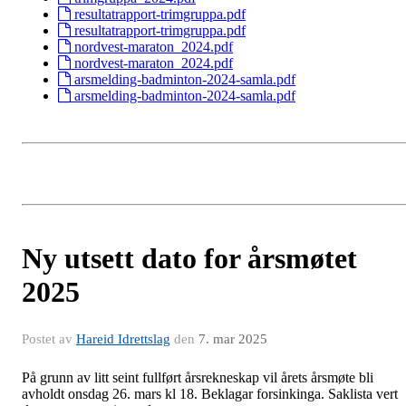
resultatrapport-trimgruppa.pdf
resultatrapport-trimgruppa.pdf
nordvest-maraton_2024.pdf
nordvest-maraton_2024.pdf
arsmelding-badminton-2024-samla.pdf
arsmelding-badminton-2024-samla.pdf
Ny utsett dato for årsmøtet
2025
Postet av
Hareid Idrettslag
den
7. mar 2025
På grunn av litt seint fullført årsrekneskap vil årets årsmøte bli
avholdt onsdag 26. mars kl 18. Beklagar forsinkinga. Saklista vert