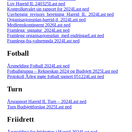
Lov Hareid IL 240325
Last ned
Kontrollutvalet sin rapport for 2024
Last ned
Uavhengig_revisors_beretning_Hareid_IL_2024
Last ned
Organisasjonsplan-hareid-il_2024
Last ned
Medlemskontingent 2026
Last ned
Framlegg_signatur_2024
Last ned
Framlegg organisasjonsplan_med endringar
Last ned
Framlegg-fra-valnemnda 2024
Last ned
Fotball
Årsmelding Fotball 2024
Last ned
Fotballgruppa – Rekneskap 2024 og Budsjett 2025
Last ned
Protokoll Årleg møte fotball signert 051224
Last ned
Turn
Årsrapport Hareid IL Turn – 2024
Last ned
Turn Budsjettforslag 2025
Last ned
Friidrett
Årsmelding for friidretten i Hareid 2024
Last ned