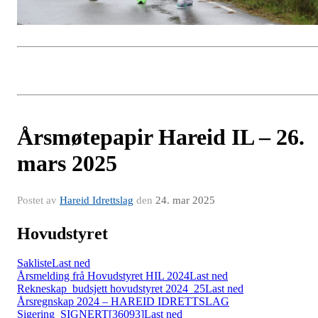
Årsmøtepapir Hareid IL – 26.
mars 2025
Postet av
Hareid Idrettslag
den
24. mar 2025
Hovudstyret
Sakliste
Last ned
Årsmelding frå Hovudstyret HIL 2024
Last ned
Rekneskap_budsjett hovudstyret 2024_25
Last ned
Årsregnskap 2024 – HAREID IDRETTSLAG
Sigering_SIGNERT[36093]
Last ned