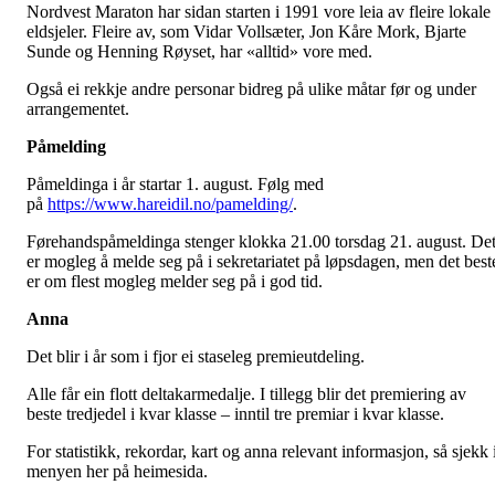
Nordvest Maraton har sidan starten i 1991 vore leia av fleire lokale
eldsjeler. Fleire av, som Vidar Vollsæter, Jon Kåre Mork, Bjarte
Sunde og Henning Røyset, har «alltid» vore med.
Også ei rekkje andre personar bidreg på ulike måtar før og under
arrangementet.
Påmelding
Påmeldinga i år startar 1. august. Følg med
på
https://www.hareidil.no/pamelding/
.
Førehandspåmeldinga stenger klokka 21.00 torsdag 21. august. De
er mogleg å melde seg på i sekretariatet på løpsdagen, men det best
er om flest mogleg melder seg på i god tid.
Anna
Det blir i år som i fjor ei staseleg premieutdeling.
Alle får ein flott deltakarmedalje. I tillegg blir det premiering av
beste tredjedel i kvar klasse – inntil tre premiar i kvar klasse.
For statistikk, rekordar, kart og anna relevant informasjon, så sjekk 
menyen her på heimesida.