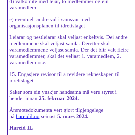
d) valkomité med leiar, to medlemmer og éin
varamedlem
e) eventuelt andre val i samsvar med
organisasjonsplanen til idrettslaget
Leiarar og nestleiarar skal veljast enkeltvis. Dei andre
medlemmene skal veljast samla. Deretter skal
varamedlemmene veljast samla. Der det blir valt fleire
varamedlemmer, skal det veljast 1. varamedlem, 2.
varamedlem osv.
15. Engasjere revisor til å revidere rekneskapen til
idrettslaget.
Saker som ein ynskjer handsama må vere styret i
hende innan
25. februar 2024.
Årsmøtedokumenta vert gjort tilgjengelege
på
hareidil.no
seinast
5. mars 2024.
Hareid IL