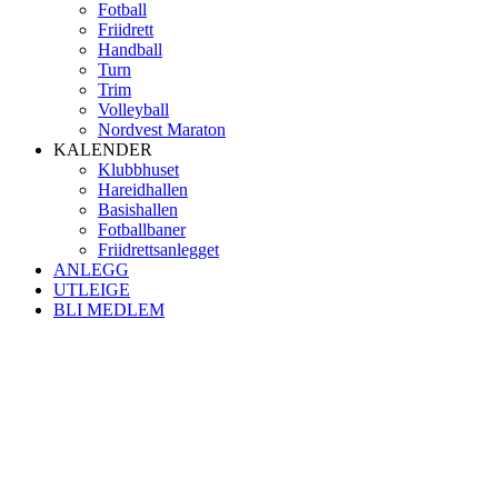
Fotball
Friidrett
Handball
Turn
Trim
Volleyball
Nordvest Maraton
KALENDER
Klubbhuset
Hareidhallen
Basishallen
Fotballbaner
Friidrettsanlegget
ANLEGG
UTLEIGE
BLI MEDLEM