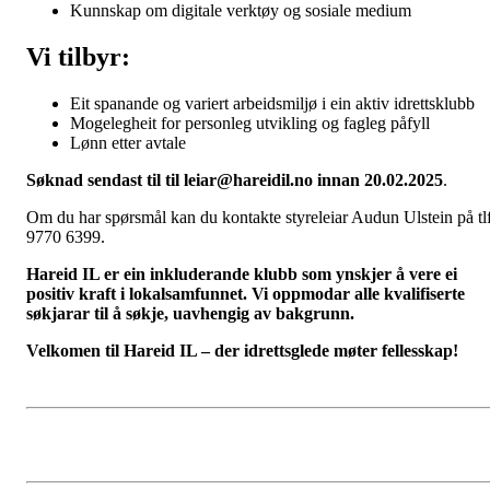
Kunnskap om digitale verktøy og sosiale medium
Vi tilbyr:
Eit spanande og variert arbeidsmiljø i ein aktiv idrettsklubb
Mogelegheit for personleg utvikling og fagleg påfyll
Lønn etter avtale
Søknad sendast til til leiar@hareidil.no innan 20.02.2025
.
Om du har spørsmål kan du kontakte styreleiar Audun Ulstein på tl
9770 6399.
Hareid IL er ein inkluderande klubb som ynskjer å vere ei
positiv kraft i lokalsamfunnet. Vi oppmodar alle kvalifiserte
søkjarar til å søkje, uavhengig av bakgrunn.
Velkomen til Hareid IL – der idrettsglede møter fellesskap!