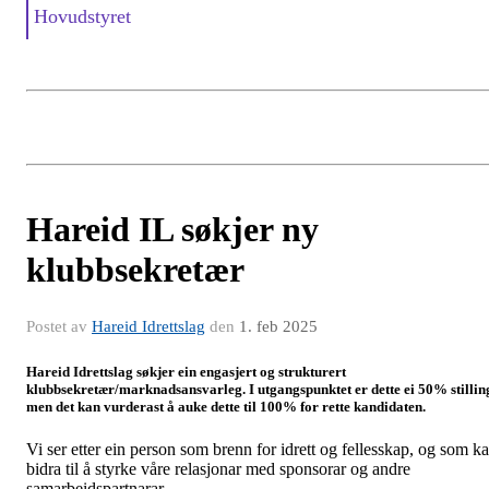
Hovudstyret
Hareid IL søkjer ny
klubbsekretær
Postet av
Hareid Idrettslag
den
1. feb 2025
Hareid Idrettslag søkjer ein engasjert og strukturert
klubbsekretær/marknadsansvarleg. I utgangspunktet er dette ei 50% stillin
men det kan vurderast å auke dette til 100% for rette kandidaten.
Vi ser etter ein person som brenn for idrett og fellesskap, og som k
bidra til å styrke våre relasjonar med sponsorar og andre
samarbeidspartnarar.