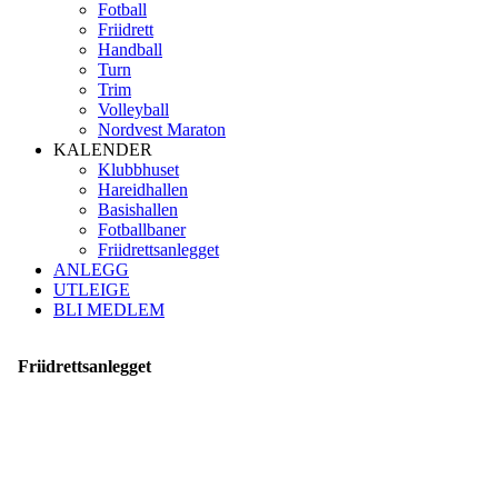
Fotball
Friidrett
Handball
Turn
Trim
Volleyball
Nordvest Maraton
KALENDER
Klubbhuset
Hareidhallen
Basishallen
Fotballbaner
Friidrettsanlegget
ANLEGG
UTLEIGE
BLI MEDLEM
Friidrettsanlegget