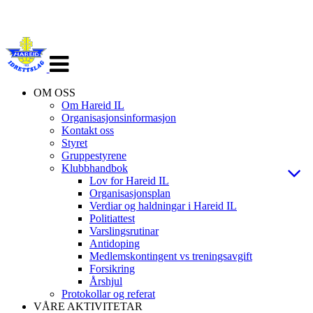
Veksle
navigasjon
OM OSS
Om Hareid IL
Organisasjonsinformasjon
Kontakt oss
Styret
Gruppestyrene
Klubbhandbok
Lov for Hareid IL
Organisasjonsplan
Verdiar og haldningar i Hareid IL
Politiattest
Varslingsrutinar
Antidoping
Medlemskontingent vs treningsavgift
Forsikring
Årshjul
Protokollar og referat
VÅRE AKTIVITETAR