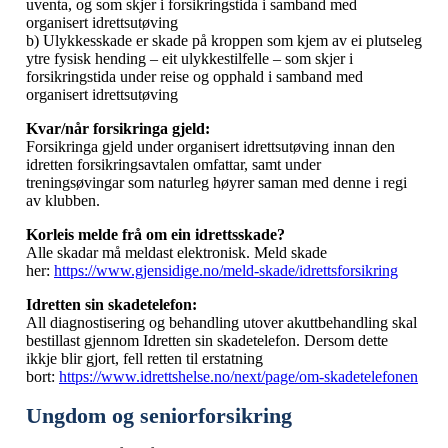
uventa, og som skjer i forsikringstida i samband med
organisert idrettsutøving
b) Ulykkesskade er skade på kroppen som kjem av ei plutseleg
ytre fysisk hending – eit ulykkestilfelle – som skjer i
forsikringstida under reise og opphald i samband med
organisert idrettsutøving
Kvar/når forsikringa gjeld:
Forsikringa gjeld under organisert idrettsutøving innan den
idretten forsikringsavtalen omfattar, samt under
treningsøvingar som naturleg høyrer saman med denne i regi
av klubben.
Korleis melde frå om ein idrettsskade?
Alle skadar må meldast elektronisk. Meld skade
her:
https://www.gjensidige.no/meld-skade/idrettsforsikring
Idretten sin skadetelefon:
All diagnostisering og behandling utover akuttbehandling skal
bestillast gjennom Idretten sin skadetelefon. Dersom dette
ikkje blir gjort, fell retten til erstatning
bort:
https://www.idrettshelse.no/next/page/om-skadetelefonen
Ungdom og seniorforsikring