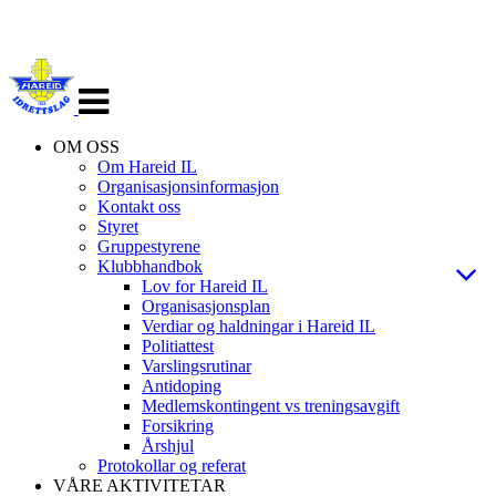
Veksle
navigasjon
OM OSS
Om Hareid IL
Organisasjonsinformasjon
Kontakt oss
Styret
Gruppestyrene
Klubbhandbok
Lov for Hareid IL
Organisasjonsplan
Verdiar og haldningar i Hareid IL
Politiattest
Varslingsrutinar
Antidoping
Medlemskontingent vs treningsavgift
Forsikring
Årshjul
Protokollar og referat
VÅRE AKTIVITETAR