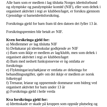
Alle barn som er medlem i lag tilslutta Norges idrettsforbund
og olympiske og paralympiske komité (NIF), eller som deltek i
organisert aktivitet i regi av klubben/laget, er forsikra gjennom
Gjensidige si barneidrettsforsikring.
Forsikringa gjeld for barn fram til den datoen dei fyller 13 år.
Forsikringspremien blir betalt av NIF.
Kven forsikringa gjeld for:
a) Medlemmer av lag tilslutta NIF
b) Deltakarar på idrettsskular godkjende av NIF
c) Barn som ikkje er medlem av lag/klubb, men som deltek i
organisert aktivitet i regi av klubben/laget
d) Barn med nedsett funksjonsevne er òg omfatta av
forsikringa
e) Flyktningar/asylsøkjarar er omfatta av dekninga for
behandlingsutgifter, sjølv om dei ikkje er medlem av norsk
folketrygd
f) Trenarar, leiarar og oppnemnde dommarar som bidreg ved
organisert aktivitet for barn under 13 år
g) Forsikringa gjeld i heile verda
Kva forsikringa gjeld for:
a) Idrettsskade er skade på kroppen som oppstår plutseleg og