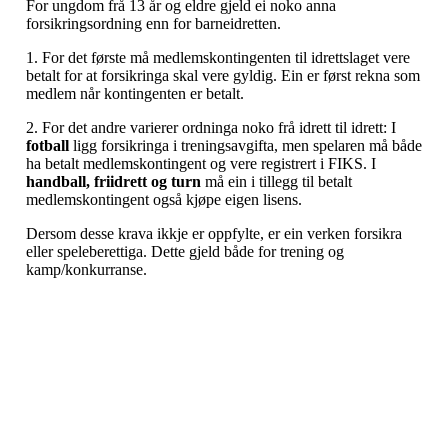
For ungdom frå 13 år og eldre gjeld ei noko anna
forsikringsordning enn for barneidretten.
1. For det første må medlemskontingenten til idrettslaget vere
betalt for at forsikringa skal vere gyldig. Ein er først rekna som
medlem når kontingenten er betalt.
2. For det andre varierer ordninga noko frå idrett til idrett: I
fotball
ligg forsikringa i treningsavgifta, men spelaren må både
ha betalt medlemskontingent og vere registrert i FIKS. I
handball, friidrett og turn
må ein i tillegg til betalt
medlemskontingent også kjøpe eigen lisens.
Dersom desse krava ikkje er oppfylte, er ein verken forsikra
eller speleberettiga. Dette gjeld både for trening og
kamp/konkurranse.
Kontaktinformasjon