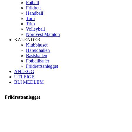
Fotball
Friidrett
Handball
Turn
Trim
Volleyball
Nordvest Maraton
KALENDER
Klubbhuset
Hareidhallen
Basishallen
Fotballbaner
Friidrettsanlegget
ANLEGG
UTLEIGE
BLI MEDLEM
Friidrettsanlegget