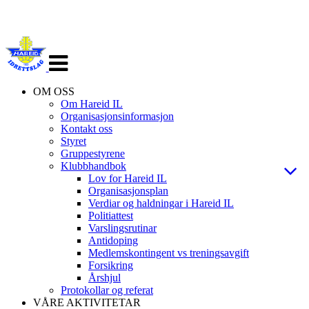
Veksle
navigasjon
OM OSS
Om Hareid IL
Organisasjonsinformasjon
Kontakt oss
Styret
Gruppestyrene
Klubbhandbok
Lov for Hareid IL
Organisasjonsplan
Verdiar og haldningar i Hareid IL
Politiattest
Varslingsrutinar
Antidoping
Medlemskontingent vs treningsavgift
Forsikring
Årshjul
Protokollar og referat
VÅRE AKTIVITETAR