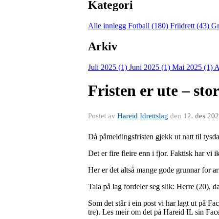
Kategori
Alle innlegg
Fotball (180)
Friidrett (43)
Gr
Arkiv
Juli 2025 (1)
Juni 2025 (1)
Mai 2025 (1)
A
Fristen er ute – st
Postet av
Hareid Idrettslag
den
12. des 20
Då påmeldingsfristen gjekk ut natt til tysda
Det er fire fleire enn i fjor. Faktisk har v
Her er det altså mange gode grunnar for arr
Tala på lag fordeler seg slik: Herre (20),
Som det står i ein post vi har lagt ut på Fa
tre). Les meir om det på Hareid IL sin Fac