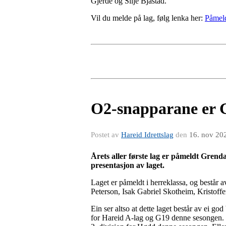
Gjerde og Silje Bjåstad.
Vil du melde på lag, følg lenka her:
Påmel
O2-snapparane er G
Postet av
Hareid Idrettslag
den
16. nov 20
Årets aller første lag er påmeldt Grend
presentasjon av laget.
Laget er påmeldt i herreklassa, og består 
Peterson, Isak Gabriel Skotheim, Kristoffe
Ein ser altso at dette laget består av ei g
for Hareid A-lag og G19 denne sesongen. So