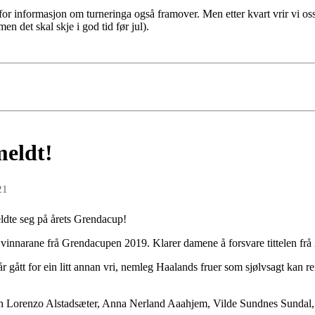
or informasjon om turneringa også framover. Men etter kvart vrir vi os
en det skal skje i god tid før jul).
meldt!
21
ldte seg på årets Grendacup!
g vinnarane frå Grendacupen 2019. Klarer damene å forsvare tittelen frå
r gått for ein litt annan vri, nemleg Haalands fruer som sjølvsagt kan re
een Lorenzo Alstadsæter, Anna Nerland Aaahjem, Vilde Sundnes Sundal