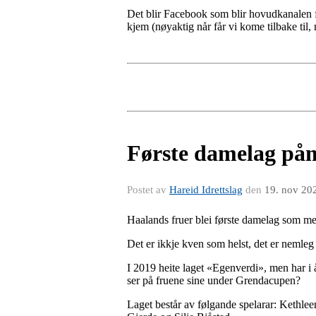
Det blir Facebook som blir hovudkanalen f
kjem (nøyaktig når får vi kome tilbake til, m
Første damelag på
Postet av
Hareid Idrettslag
den
19. nov 20
Haalands fruer blei første damelag som me
Det er ikkje kven som helst, det er nemle
I 2019 heite laget «Egenverdi», men har i å
ser på fruene sine under Grendacupen?
Laget består av følgande spelarar: Kethl