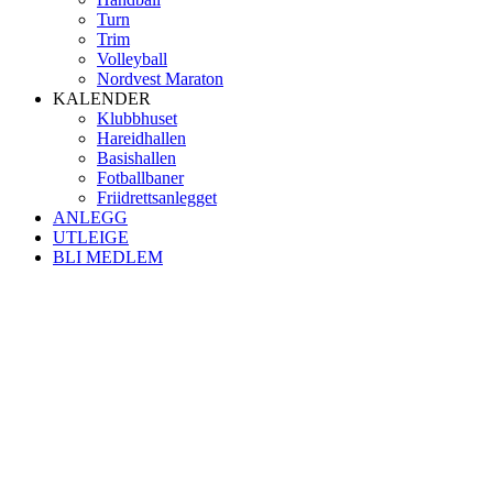
Turn
Trim
Volleyball
Nordvest Maraton
KALENDER
Klubbhuset
Hareidhallen
Basishallen
Fotballbaner
Friidrettsanlegget
ANLEGG
UTLEIGE
BLI MEDLEM