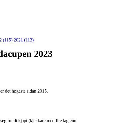
2 (115)
2021 (113)
ndacupen 2023
g er det høgaste sidan 2015.
ar seg rundt kjapt (kjekkare med fire lag enn