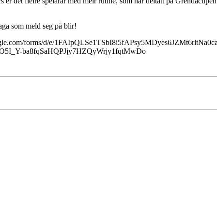
s er det fleire spelarar med meir rutine, som har deltatt på Grendacupe
laga som meld seg på blir!
ocs.google.com/forms/d/e/1FAIpQLSe1TSbI8i5fAPsy5MDyes6JZMt6rltN
O5I_Y-ba8fqSaHQPJjy7HZQyWrjy1fqtMwDo