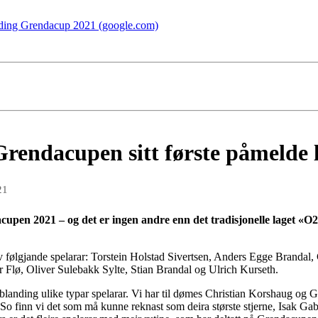
ding Grendacup 2021 (google.com)
rendacupen sitt første påmelde 
21
acupen 2021 – og det er ingen andre enn det tradisjonelle laget «
av følgjande spelarar: Torstein Holstad Sivertsen, Anders Egge Brandal
r Flø, Oliver Sulebakk Sylte, Stian Brandal og Ulrich Kurseth.
od blanding ulike typar spelarar. Vi har til dømes Christian Korshaug og
 finn vi det som må kunne reknast som deira største stjerne, Isak Gabr