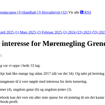
endacupen (3)
Handball (3)
Hovudstyret (32)
Vis alle
RSS
pril 2025 (1)
Mars 2025 (2)
Februar 2025 (2)
2024 (23)
2023 (55)
202
or interesse for Møremegling Gre
23
g var vi oppe i heile 33 lag.
i ikkje hatt like mange lag sidan 2017 (då var det 34). Og talet på herrela
angørane til å vere nøgde med interessa for årets turnering.
 damer (4), ungdom gutar (6) og ungdom jenter (3).
cebook kan det vere ein aller siste sjanse for eit jentelag til om dei kast
ebook-profil.