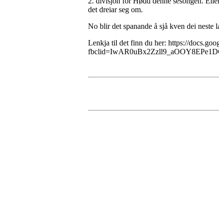
2. divisjon for Hødd denne sesongen. Eller
det dreiar seg om.
No blir det spanande å sjå kven dei neste 
Lenkja til det finn du her: https://d
fbclid=IwAR0uBx2Zzll9_aOOY8EPe1D
Kontaktinformasjon
Besøksadresse:
Myravegen 12
6060 Hareid