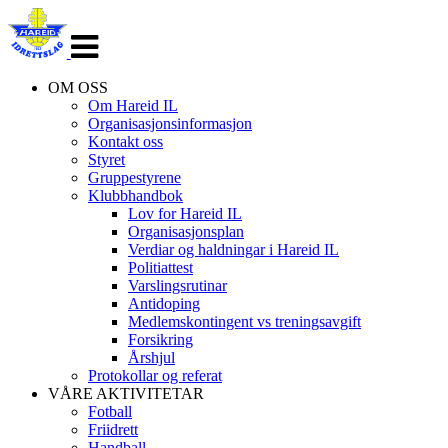
Veksle
navigasjon
OM OSS
Om Hareid IL
Organisasjonsinformasjon
Kontakt oss
Styret
Gruppestyrene
Klubbhandbok
Lov for Hareid IL
Organisasjonsplan
Verdiar og haldningar i Hareid IL
Politiattest
Varslingsrutinar
Antidoping
Medlemskontingent vs treningsavgift
Forsikring
Årshjul
Protokollar og referat
VÅRE AKTIVITETAR
Fotball
Friidrett
Handball