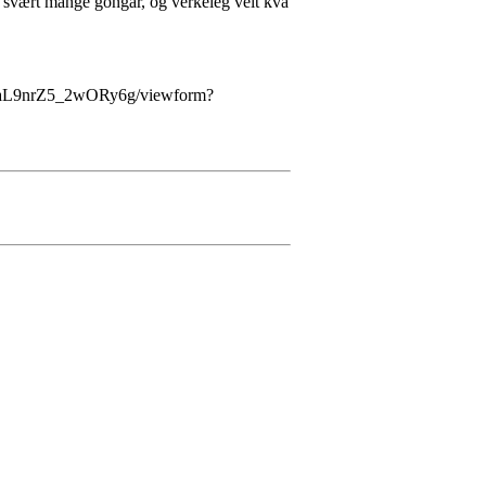
n svært mange gongar, og verkeleg veit kva
a0caL9nrZ5_2wORy6g/viewform?