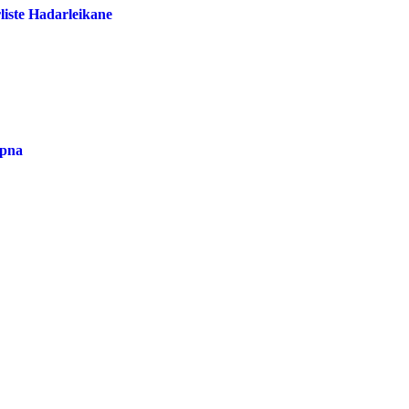
liste Hadarleikane
opna