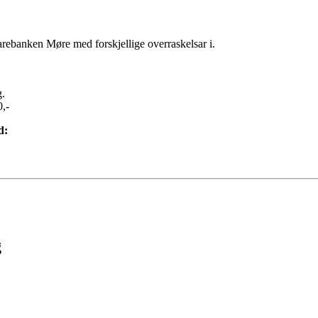
parebanken Møre med forskjellige overraskelsar i.
g.
,-
d:
g