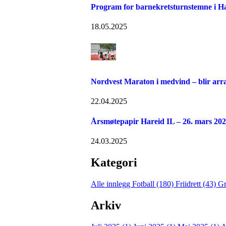
Program for barnekretsturnstemne i Ha
18.05.2025
Nordvest Maraton i medvind – blir arra
22.04.2025
Årsmøtepapir Hareid IL – 26. mars 20
24.03.2025
Kategori
Alle innlegg
Fotball (180)
Friidrett (43)
Gr
Arkiv