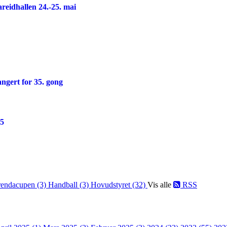
reidhallen 24.-25. mai
ngert for 35. gong
25
endacupen (3)
Handball (3)
Hovudstyret (32)
Vis alle
RSS