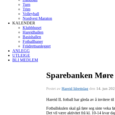
Turn
Trim
Volleyball
Nordvest Maraton
KALENDER
Klubbhuset
Hareidhallen
Basishallen
Fotballbaner
Friidrettsanlegget
ANLEGG
UTLEIGE
BLI MEDLEM
Sparebanken Møre f
Postet av
Hareid Idrettslag
den
14. jun 20
Hareid IL fotball har gleda av å invitere t
Fotballskulen skal gå føre seg siste veka før
Det vil være aktivitet frå kl. 10-14 kvar da