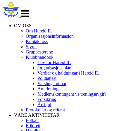
Veksle
navigasjon
OM OSS
Om Hareid IL
Organisasjonsinformasjon
Kontakt oss
Styret
Gruppestyrene
Klubbhandbok
Lov for Hareid IL
Organisasjonsplan
Verdiar og haldningar i Hareid IL
Politiattest
Varslingsrutinar
Antidoping
Medlemskontingent vs treningsavgift
Forsikring
Årshjul
Protokollar og referat
VÅRE AKTIVITETAR
Fotball
Friidrett
Handball