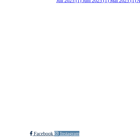
Juli 2025 (1)
Juni 2025 (1)
Mai 2025 (1)
A
Kontaktinformasjon
Besøksadresse:
Myravegen 12
6060 Hareid
Organisasjonsnummer:
971370610
Bli medlem i klubben!
Trykk her for innmelding
Facebook
Instagram