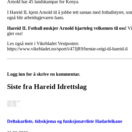
Arnold har 45 landskampar for Kenya.
I Hareid IL kjem Arnold til å jobbe tett saman med fotballstyret, so
også blir arbeidsgjevaren hans.
Hareid IL Fotball ønskjer Arnold hjarteleg velkomen til oss!
Vi
gler oss!
Les også meir i Vikebladet Vestposten:
https://www.vikebladet.no/sport/i/47JjR9/hentar-origi-til-hareid-il
Logg inn for å skrive en kommentar.
Siste fra Hareid Idrettslag
Deltakarliste, tidsskjema og funksjonærliste Hadarleikane