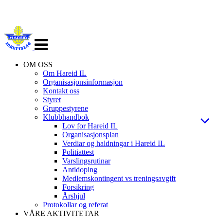
Veksle
navigasjon
OM OSS
Om Hareid IL
Organisasjonsinformasjon
Kontakt oss
Styret
Gruppestyrene
Klubbhandbok
Lov for Hareid IL
Organisasjonsplan
Verdiar og haldningar i Hareid IL
Politiattest
Varslingsrutinar
Antidoping
Medlemskontingent vs treningsavgift
Forsikring
Årshjul
Protokollar og referat
VÅRE AKTIVITETAR