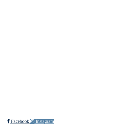
Kontaktinformasjon
Besøksadresse:
Myravegen 12
6060 Hareid
Organisasjonsnummer:
971370610
Bli medlem i klubben!
Trykk her for innmelding
Facebook
Instagram