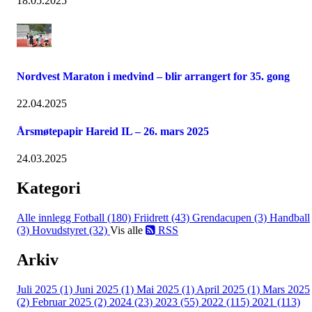
18.05.2025
Nordvest Maraton i medvind – blir arrangert for 35. gong
22.04.2025
Årsmøtepapir Hareid IL – 26. mars 2025
24.03.2025
Kategori
Alle innlegg
Fotball (180)
Friidrett (43)
Grendacupen (3)
Handball
(3)
Hovudstyret (32)
Vis alle
RSS
Arkiv
Juli 2025 (1)
Juni 2025 (1)
Mai 2025 (1)
April 2025 (1)
Mars 2025
(2)
Februar 2025 (2)
2024 (23)
2023 (55)
2022 (115)
2021 (113)