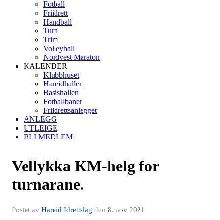
Fotball
Friidrett
Handball
Turn
Trim
Volleyball
Nordvest Maraton
KALENDER
Klubbhuset
Hareidhallen
Basishallen
Fotballbaner
Friidrettsanlegget
ANLEGG
UTLEIGE
BLI MEDLEM
Vellykka KM-helg for
turnarane.
Postet av
Hareid Idrettslag
den
8. nov 2021