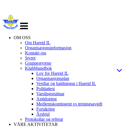
Veksle
navigasjon
OM OSS
Om Hareid IL
Organisasjonsinformasjon
Kontakt oss
Styret
Gruppestyrene
Klubbhandbok
Lov for Hareid IL
Organisasjonsplan
Verdiar og haldningar i Hareid IL
Politiattest
Varslingsrutinar
Antidoping
Medlemskontingent vs treningsavgift
Forsikring
Årshjul
Protokollar og referat
VÅRE AKTIVITETAR