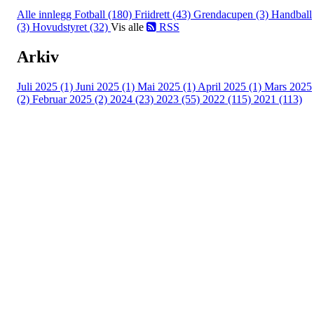
Alle innlegg
Fotball (180)
Friidrett (43)
Grendacupen (3)
Handball
(3)
Hovudstyret (32)
Vis alle
RSS
Arkiv
Juli 2025 (1)
Juni 2025 (1)
Mai 2025 (1)
April 2025 (1)
Mars 2025
(2)
Februar 2025 (2)
2024 (23)
2023 (55)
2022 (115)
2021 (113)
Kontaktinformasjon
Besøksadresse:
Myravegen 12
6060 Hareid
Organisasjonsnummer:
971370610